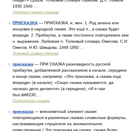
пойдет.» Ершов. Толковый словарь Ушакова. Д.Н. Ушаков.
1935 1940 …
Толковый словарь Ушакова
ПРИСКАЗКА
— ПРИСКАЗКА, и, жен. 1. Род зачина или
4
концовки в народной сказке. Это ещё п., а сказка будет
впереди. 2. Прибаутка, а также постоянно повторяемое кем
н. выражение. Любимая п. Толковый словарь Ожегова. С.И.
Ожегов, Н.Ю. Шведова. 1949 1992 …
Толковый словарь Ожегова
присказка
— ПРИ´СКАЗКА разновидность русской
5
прибаутки, добавляемой рассказчиком в начале, середине
и конце сказки, например: «Это присказка, а сказка еще
впереди» (в начале); «Скоро сказка сказывается, да
нескоро дело делается» (в середине); «И я там
был,&#8230; …
Поэтический словарь
присказка
— внесюжетный элемент сказки:
6
повторяющиеся в различных сказках словесные формулы,
настраивающие слушателя на занимательное
повествование ( Это присказка не сказка, сказка будет