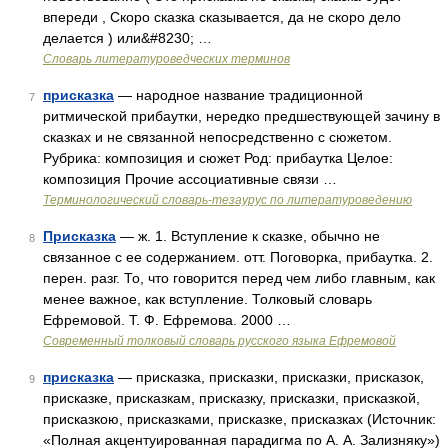
впереди , Скоро сказка сказывается, да не скоро дело
делается ) или&#8230; …
Словарь литературоведческих терминов
присказка
— народное название традиционной
7
ритмической прибаутки, нередко предшествующей зачину в
сказках и не связанной непосредственно с сюжетом.
Рубрика: композиция и сюжет Род: прибаутка Целое:
композиция Прочие ассоциативные связи …
Терминологический словарь-тезаурус по литературоведению
Присказка
— ж. 1. Вступление к сказке, обычно не
8
связанное с ее содержанием. отт. Поговорка, прибаутка. 2.
перен. разг. То, что говорится перед чем либо главным, как
менее важное, как вступление. Толковый словарь
Ефремовой. Т. Ф. Ефремова. 2000 …
Современный толковый словарь русского языка Ефремовой
присказка
— присказка, присказки, присказки, присказок,
9
присказке, присказкам, присказку, присказки, присказкой,
присказкою, присказками, присказке, присказках (Источник:
«Полная акцентуированная парадигма по А. А. Зализняку»)