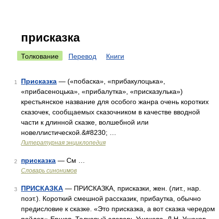
присказка
Толкование
Перевод
Книги
Присказка
— («побаска», «прибакулоцька»,
1
«прибасеноцька», «прибалутка», «присказулька»)
крестьянское название для особого жанра очень коротких
сказочек, сообщаемых сказочником в качестве вводной
части к длинной сказке, волшебной или
новеллистической.&#8230; …
Литературная энциклопедия
присказка
— См …
2
Словарь синонимов
ПРИСКАЗКА
— ПРИСКАЗКА, присказки, жен. (лит., нар.
3
поэт.). Короткий смешной рассказик, прибаутка, обычно
предисловие к сказке. «Это присказка, а вот сказка чередом