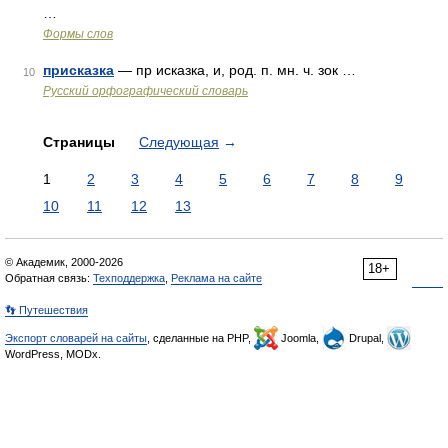
…
Формы слов
присказка
— пр исказка, и, род. п. мн. ч. зок …
10
Русский орфографический словарь
Страницы
Следующая
→
1
2
3
4
5
6
7
8
9
10
11
12
13
© Академик, 2000-2026
18+
Обратная связь:
Техподдержка
,
Реклама на сайте
👣 Путешествия
Экспорт словарей на сайты
, сделанные на PHP,
Joomla,
Drupal,
WordPress, MODx.